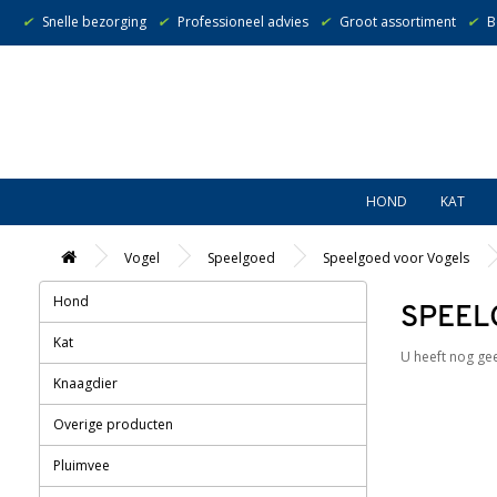
✔
Snelle bezorging
✔
Professioneel advies
✔
Groot assortiment
✔
B
HOND
KAT
Vogel
Speelgoed
Speelgoed voor Vogels
Hond
SPEEL
Kat
U heeft nog ge
Knaagdier
Overige producten
Pluimvee