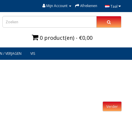
Mijn Account
Afrekenen
Taal
0 product(en) - €0,00
N / VERJAGEN
VIS
Verder