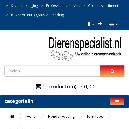
✔
Snelle bezorging
✔
Professioneel advies
✔
Groot assortiment
✔
Boven 50 euro gratis verzending
0 product(en) - €0,00
categorieën
Hond
Hondenvoeding
Farmfood