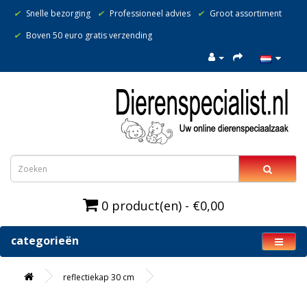
✔
Snelle bezorging
✔
Professioneel advies
✔
Groot assortiment
✔
Boven 50 euro gratis verzending
0 product(en) - €0,00
categorieën
reflectiekap 30 cm