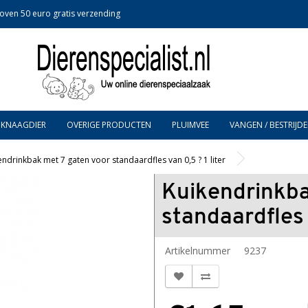
oven 50 euro gratis verzending
KNAAGDIER
OVERIGE PRODUCTEN
PLUIMVEE
VANGEN / BESTRIJDE
endrinkbak met 7 gaten voor standaardfles van 0,5 ? 1 liter
Kuikendrinkba
standaardfles v
Artikelnummer
9237