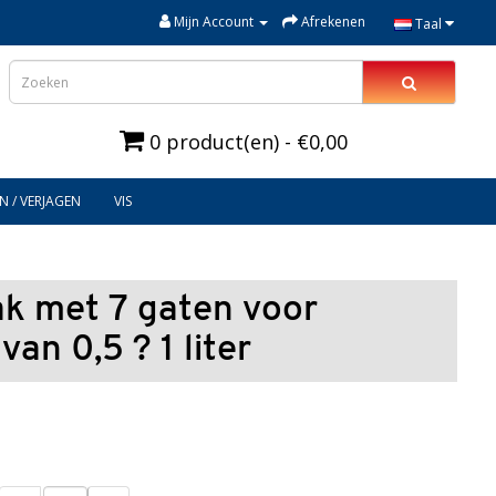
Mijn Account
Afrekenen
Taal
0 product(en) - €0,00
N / VERJAGEN
VIS
k met 7 gaten voor
an 0,5 ? 1 liter