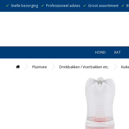
✔
Snelle bezorging
✔
Professioneel advies
✔
Groot assortiment
✔
B
HOND
KAT
Pluimvee
Drinkbakken / Voerbakken etc.
Kuik