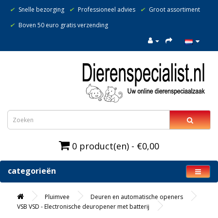
✔
Snelle bezorging
✔
Professioneel advies
✔
Groot assortiment
✔
Boven 50 euro gratis verzending
0 product(en) - €0,00
categorieën
Pluimvee
Deuren en automatische openers
VSB VSD - Electronische deuropener met batterij