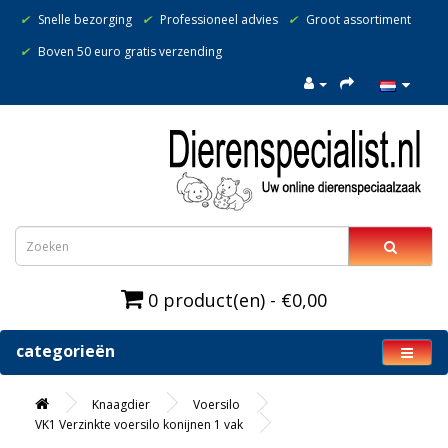
✔
Snelle bezorging
✔
Professioneel advies
✔
Groot assortiment
✔
Boven 50 euro gratis verzending
0 product(en) - €0,00
categorieën
Knaagdier
Voersilo
VK1 Verzinkte voersilo konijnen 1 vak