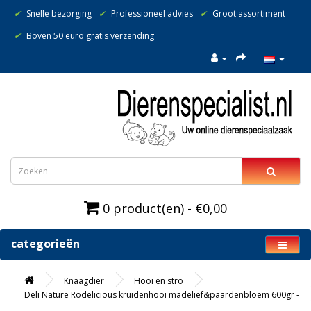
✔
Snelle bezorging
✔
Professioneel advies
✔
Groot assortiment
✔
Boven 50 euro gratis verzending
0 product(en) - €0,00
categorieën
Knaagdier
Hooi en stro
Deli Nature Rodelicious kruidenhooi madelief&paardenbloem 600gr -