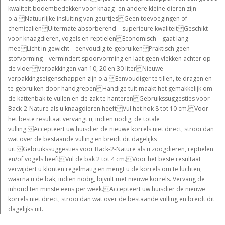
kwaliteit bodembedekker voor knaag- en andere kleine dieren zijn
o.a. Natuurlijke insluiting van geurtjes Geen toevoegingen of
chemicaliën Uitermate absorberend – superieure kwaliteit Geschikt
voor knaagdieren, vogels en reptielen Economisch – gaat lang
mee Licht in gewicht – eenvoudig te gebruiken Praktisch geen
stofvorming – vermindert spoorvorming en laat geen vlekken achter op
de vloer Verpakkingen van 10, 20 en 30 liter Nieuwe
verpakkingseigenschappen zijn o.a. Eenvoudiger te tillen, te dragen en
te gebruiken door handgrepen Handige tuit maakt het gemakkelijk om
de kattenbak te vullen en de zak te hanteren Gebruikssuggesties voor
Back-2-Nature als u knaagdieren heeft Vul het hok 8 tot 10 cm. Voor
het beste resultaat vervangt u, indien nodig, de totale
vulling. Accepteert uw huisdier de nieuwe korrels niet direct, strooi dan
wat over de bestaande vulling en breidt dit dagelijks
uit. Gebruikssuggesties voor Back-2-Nature als u zoogdieren, reptielen
en/of vogels heeft Vul de bak 2 tot 4 cm. Voor het beste resultaat
verwijdert u klonten regelmatig en mengt u de korrels om te luchten,
waarna u de bak, indien nodig, bijvult met nieuwe korrels. Vervang de
inhoud ten minste eens per week. Accepteert uw huisdier de nieuwe
korrels niet direct, strooi dan wat over de bestaande vulling en breidt dit
dagelijks uit.