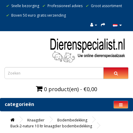
✔
Snelle bezorging
✔
Professioneel advies
✔
Groot assortiment
✔
Boven 50 euro gratis verzending
0 product(en) - €0,00
categorieën
Knaagdier
Bodembedekking
Back-2-nature 10 ltr knaagdier bodembedekking