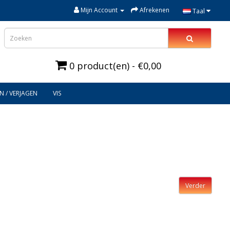
Mijn Account
Afrekenen
Taal
0 product(en) - €0,00
N / VERJAGEN
VIS
Verder