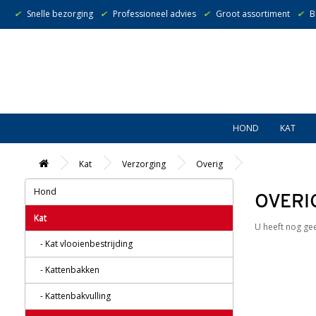
✔
Snelle bezorging
✔
Professioneel advies
✔
Groot assortiment
✔
B
HOND
KAT
Kat
Verzorging
Overig
Hond
OVERI
Kat
U heeft nog ge
- Kat vlooienbestrijding
- Kattenbakken
- Kattenbakvulling