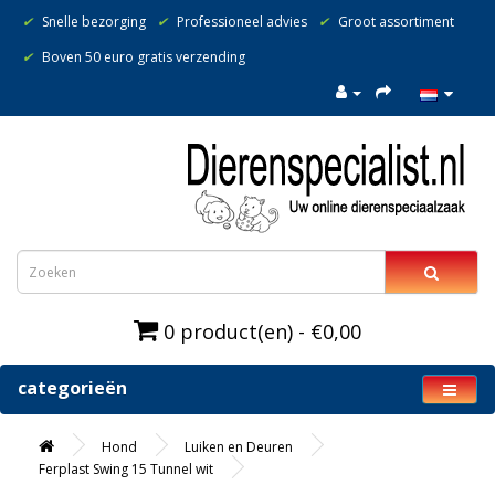
✔
Snelle bezorging
✔
Professioneel advies
✔
Groot assortiment
✔
Boven 50 euro gratis verzending
0 product(en) - €0,00
categorieën
Hond
Luiken en Deuren
Ferplast Swing 15 Tunnel wit