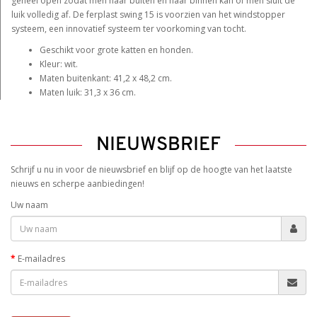
geheel open zodat men naar buiten en naar binnen kan óf men sluit de
luik volledig af. De ferplast swing 15 is voorzien van het windstopper
systeem, een innovatief systeem ter voorkoming van tocht.
Geschikt voor grote katten en honden.
Kleur: wit.
Maten buitenkant: 41,2 x 48,2 cm.
Maten luik: 31,3 x 36 cm.
NIEUWSBRIEF
Schrijf u nu in voor de nieuwsbrief en blijf op de hoogte van het laatste
nieuws en scherpe aanbiedingen!
Uw naam
E-mailadres