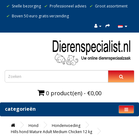
✔
Snelle bezorging
✔
Professioneel advies
✔
Groot assortiment
✔
Boven 50 euro gratis verzending
0 product(en) - €0,00
categorieën
Hond
Hondenvoeding
Hills hond Mature Adult Medium Chicken 12 kg