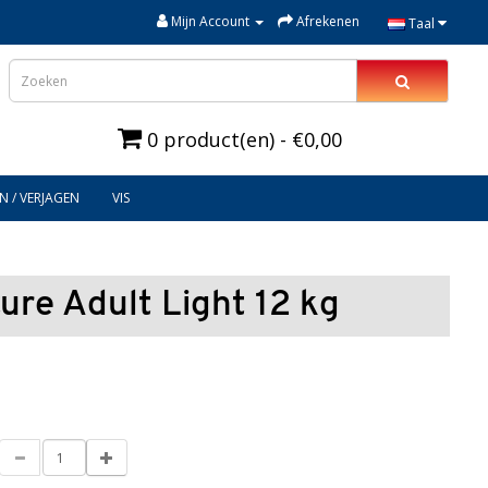
Mijn Account
Afrekenen
Taal
0 product(en) - €0,00
N / VERJAGEN
VIS
ure Adult Light 12 kg