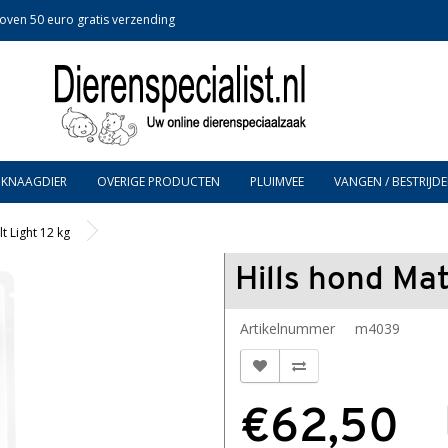
oven 50 euro gratis verzending
KNAAGDIER
OVERIGE PRODUCTEN
PLUIMVEE
VANGEN / BESTRIJDE
t Light 12 kg
Hills hond Mat
Artikelnummer
m4039
€62,50