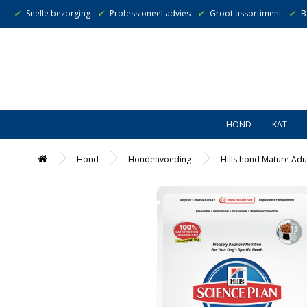
✔
Snelle bezorging
✔
Professioneel advies
✔
Groot assortiment
✔
B
HOND
KAT
Hond
Hondenvoeding
Hills hond Mature Adu