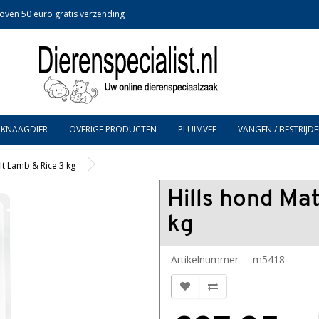
oven 50 euro gratis verzending
KNAAGDIER
OVERIGE PRODUCTEN
PLUIMVEE
VANGEN / BESTRIJDE
lt Lamb & Rice 3 kg
Hills hond Ma
kg
Artikelnummer
m5418