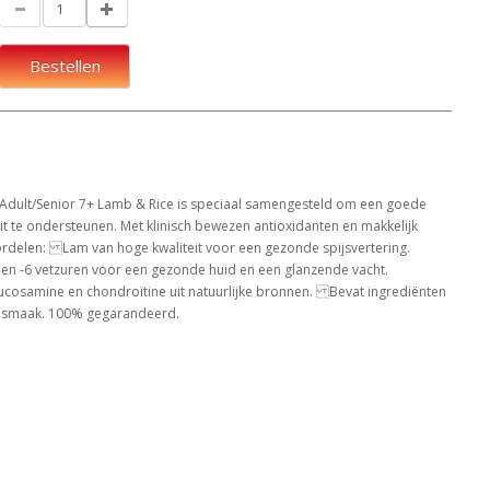
Bestellen
 Adult/Senior 7+ Lamb & Rice is speciaal samengesteld om een goede
it te ondersteunen. Met klinisch bewezen antioxidanten en makkelijk
delen: Lam van hoge kwaliteit voor een gezonde spijsvertering.
 -6 vetzuren voor een gezonde huid en een glanzende vacht.
osamine en chondroïtine uit natuurlijke bronnen. Bevat ingrediënten
ke smaak. 100% gegarandeerd.