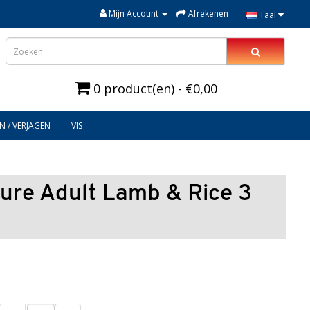
Mijn Account
Afrekenen
Taal
0 product(en) - €0,00
N / VERJAGEN
VIS
ture Adult Lamb & Rice 3