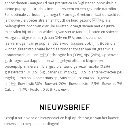
antioxidanten - aangevuld met prebiotica en ß-glucanen ontwikkelt je
kleine puppy een krachtig immuunsysteem en een gezonde darmflora.
Een optimale verhouding omega 3- / omega 6-vetzuren laat de vacht van
je trouwe viervoeter stralen en houdt de huid gezond. Kip als
belangrijkste bron van dierlijke eiwitten, draagt samen met de juiste
mineralen bij tot de ontwikkeling van sterke tanden, botten en spieren.
Hoogwaardige visolie, rijk aan DHA en EPA, ondersteunt het
leervermogen van je pup (en dat is voor baasjes ook fijn!). Bovendien
kunnen glutenintolerante hondjes zonder zorgen van dit graanvrije
hondenvoer smullen. Gedroogde kip (33%), rijst (26%), kippenvet,
gedroogde aardappelen, erwten, gehydroliseerd kippeneiwit,
bietenpulp, mineralen, biergist, plantaardige vezel, visolie (0,8%),
gistextracten (M.O.S., ß-glucanen (75 mg/kg)), F.O.S., plantenextracten (50
mg/kg; Citrus sp., Rosmarinus sp., Vitis sp., Curcuma sp., Eugenia
sp.). Ruw eiwit: 30% - Ruw vet: 20% - Ruwe celstof: 2,5% - Ruwe as: 7% -
Calcium: 1,4% - Fosfor: 0,95% Ruw eiwit
NIEUWSBRIEF
Schrijf u nu in voor de nieuwsbrief en blijf op de hoogte van het laatste
nieuws en scherpe aanbiedingen!