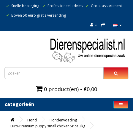
✔
Snelle bezorging
✔
Professioneel advies
✔
Groot assortiment
✔
Boven 50 euro gratis verzending
0 product(en) - €0,00
categorieën
Hond
Hondenvoeding
Euro-Premium puppy small chicken&rice 3kg