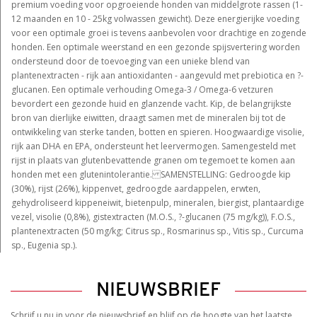
premium voeding voor opgroeiende honden van middelgrote rassen (1-
12 maanden en 10 - 25kg volwassen gewicht). Deze energierijke voeding
voor een optimale groei is tevens aanbevolen voor drachtige en zogende
honden. Een optimale weerstand en een gezonde spijsvertering worden
ondersteund door de toevoeging van een unieke blend van
plantenextracten - rijk aan antioxidanten - aangevuld met prebiotica en ?-
glucanen. Een optimale verhouding Omega-3 / Omega-6 vetzuren
bevordert een gezonde huid en glanzende vacht. Kip, de belangrijkste
bron van dierlijke eiwitten, draagt samen met de mineralen bij tot de
ontwikkeling van sterke tanden, botten en spieren. Hoogwaardige visolie,
rijk aan DHA en EPA, ondersteunt het leervermogen. Samengesteld met
rijst in plaats van glutenbevattende granen om tegemoet te komen aan
honden met een glutenintolerantie. SAMENSTELLING: Gedroogde kip
(30%), rijst (26%), kippenvet, gedroogde aardappelen, erwten,
gehydroliseerd kippeneiwit, bietenpulp, mineralen, biergist, plantaardige
vezel, visolie (0,8%), gistextracten (M.O.S., ?-glucanen (75 mg/kg)), F.O.S.,
plantenextracten (50 mg/kg; Citrus sp., Rosmarinus sp., Vitis sp., Curcuma
sp., Eugenia sp.).
NIEUWSBRIEF
Schrijf u nu in voor de nieuwsbrief en blijf op de hoogte van het laatste