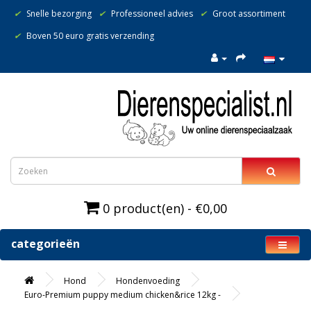
✔
Snelle bezorging
✔
Professioneel advies
✔
Groot assortiment
✔
Boven 50 euro gratis verzending
0 product(en) - €0,00
categorieën
Hond
Hondenvoeding
Euro-Premium puppy medium chicken&rice 12kg -