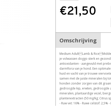
€21,50
Omschrijving
Medium Adult Lamb & Rice Middelg
je volwassen doggo sterk en gezond.
antioxidanten - aangevuld met preb
darmflora van je hond. Een optimale
huid en vacht van je trouwe viervoet
samen met de juiste mineralen bij to
honden zonder zorgen van dit graa
gedroogde kip, erwten, gedroogde a
mineralen, plantaardige vezel, biergist
plantenextracten (50 mg/kg; Citrus s
- Ruw vet: 16% - Ruwe celstof: 2,5% -