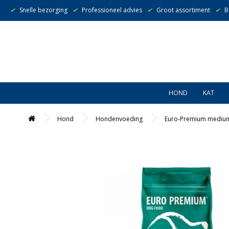
✔
Snelle bezorging
✔
Professioneel advies
✔
Groot assortiment
✔
B
HOND
KAT
Hond
Hondenvoeding
Euro-Premium medium