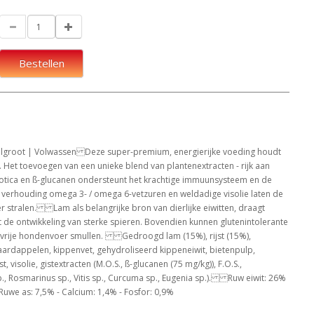
Bestellen
root | Volwassen Deze super-premium, energierijke voeding houdt
 Het toevoegen van een unieke blend van plantenextracten - rijk aan
iotica en ß-glucanen ondersteunt het krachtige immuunsysteem en de
 verhouding omega 3- / omega 6-vetzuren en weldadige visolie laten de
er stralen. Lam als belangrijke bron van dierlijke eiwitten, draagt
t de ontwikkeling van sterke spieren. Bovendien kunnen glutenintolerante
nvrije hondenvoer smullen. Gedroogd lam (15%), rijst (15%),
ardappelen, kippenvet, gehydroliseerd kippeneiwit, bietenpulp,
, visolie, gistextracten (M.O.S., ß-glucanen (75 mg/kg)), F.O.S.,
p., Rosmarinus sp., Vitis sp., Curcuma sp., Eugenia sp.). Ruw eiwit: 26%
 Ruwe as: 7,5% - Calcium: 1,4% - Fosfor: 0,9%