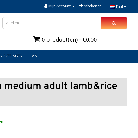
Mijn Account
Afrekenen
Taal
0 product(en) - €0,00
N / VERJAGEN
VIS
 medium adult lamb&rice
en