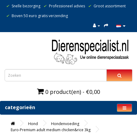
✔
Snelle bezorging
✔
Professioneel advies
✔
Groot assortiment
✔
Boven 50 euro gratis verzending
0 product(en) - €0,00
categorieën
Hond
Hondenvoeding
Euro-Premium adult medium chicken&rice 3kg