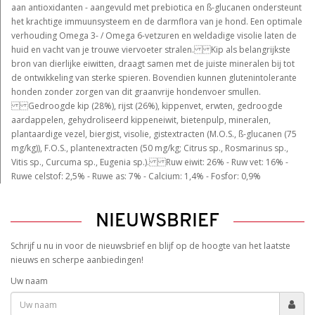
aan antioxidanten - aangevuld met prebiotica en ß-glucanen ondersteunt
het krachtige immuunsysteem en de darmflora van je hond. Een optimale
verhouding Omega 3- / Omega 6-vetzuren en weldadige visolie laten de
huid en vacht van je trouwe viervoeter stralen. Kip als belangrijkste
bron van dierlijke eiwitten, draagt samen met de juiste mineralen bij tot
de ontwikkeling van sterke spieren. Bovendien kunnen glutenintolerante
honden zonder zorgen van dit graanvrije hondenvoer smullen.
Gedroogde kip (28%), rijst (26%), kippenvet, erwten, gedroogde
aardappelen, gehydroliseerd kippeneiwit, bietenpulp, mineralen,
plantaardige vezel, biergist, visolie, gistextracten (M.O.S., ß-glucanen (75
mg/kg)), F.O.S., plantenextracten (50 mg/kg; Citrus sp., Rosmarinus sp.,
Vitis sp., Curcuma sp., Eugenia sp.). Ruw eiwit: 26% - Ruw vet: 16% -
Ruwe celstof: 2,5% - Ruwe as: 7% - Calcium: 1,4% - Fosfor: 0,9%
NIEUWSBRIEF
Schrijf u nu in voor de nieuwsbrief en blijf op de hoogte van het laatste
nieuws en scherpe aanbiedingen!
Uw naam