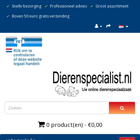
✔
Snelle bezorging
✔
Professioneel advies
✔
Groot assortiment
✔
Boven 50 euro gratis verzending
0 product(en) - €0,00