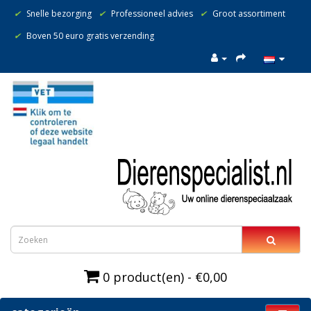
✔
Snelle bezorging
✔
Professioneel advies
✔
Groot assortiment
✔
Boven 50 euro gratis verzending
0 product(en) - €0,00