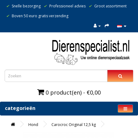
✔
Snelle bezorging
✔
Professioneel advies
✔
Groot assortiment
✔
Boven 50 euro gratis verzending
0 product(en) - €0,00
categorieën
Hond
Carocroc Original 12,5 kg