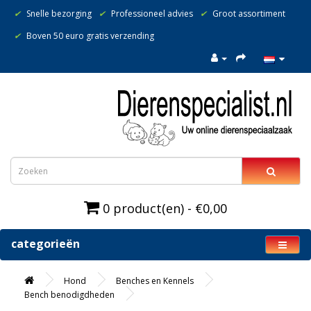
✔
Snelle bezorging
✔
Professioneel advies
✔
Groot assortiment
✔
Boven 50 euro gratis verzending
0 product(en) - €0,00
categorieën
Hond
Benches en Kennels
Bench benodigdheden