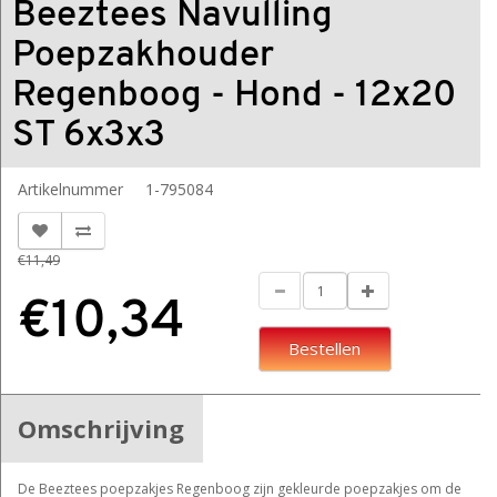
Beeztees Navulling
Poepzakhouder
Regenboog - Hond - 12x20
ST 6x3x3
Artikelnummer
1-795084
€11,49
€10,34
Bestellen
Omschrijving
De Beeztees poepzakjes Regenboog zijn gekleurde poepzakjes om de