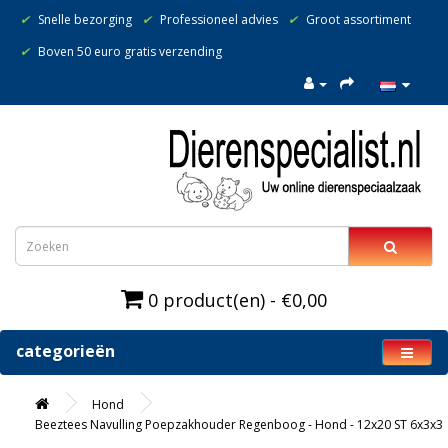
✔
Snelle bezorging
✔
Professioneel advies
✔
Groot assortiment
✔
Boven 50 euro gratis verzending
0 product(en) - €0,00
categorieën
Hond
Beeztees Navulling Poepzakhouder Regenboog - Hond - 12x20 ST 6x3x3