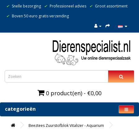
✔
Snelle bezorging
✔
Professioneel advies
✔
Groot assortiment
✔
Boven 50 euro gratis verzending
0 product(en) - €0,00
categorieën
Beeztees Zuurstofblok Vitalizer - Aquarium