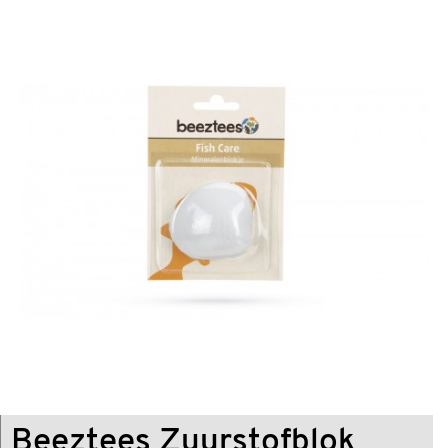
Beeztees Zuurstofblok