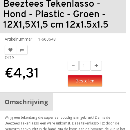
Beeztees Tekenlasso -
Hond - Plastic - Groen -
12X1,5X1,5 cm 12x1.5x1.5
Artikelnummer
1-660648
€4,79
€4,31
Bestellen
Omschrijving
Wil jij een tekentang die super eenvoudig is in gebruik? Dan is de
Beeztees Tekenlasso een ware uitkomst. Deze tekenlasso ligt door de
penvorm eenvoudig in de hand. Via de knop aan de bovenzijde kun je het